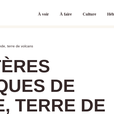
À voir
À faire
Culture
Héb
nde, terre de volcans
TÈRES
QUES DE
E, TERRE DE