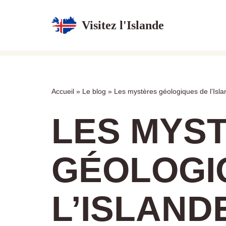
Visitez l'Islande
Aller
au
contenu
Accueil
»
Le blog
»
Les mystères géologiques de l’Isla
LES MYS
GÉOLOGI
L’ISLAND