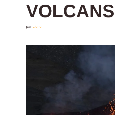
VOLCANS
par
Lionel