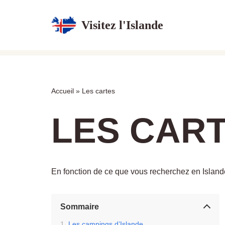
Visitez l'Islande
Aller
au
contenu
Accueil
»
Les cartes
LES CAR
En fonction de ce que vous recherchez en Islande
Sommaire
Les campings d’Islande