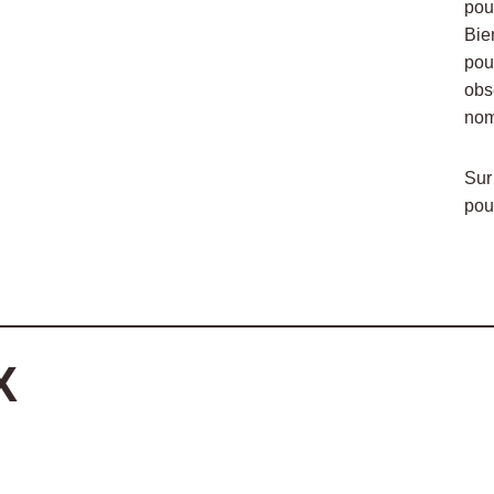
pou
Bie
pou
obse
nom
Sur
pou
X