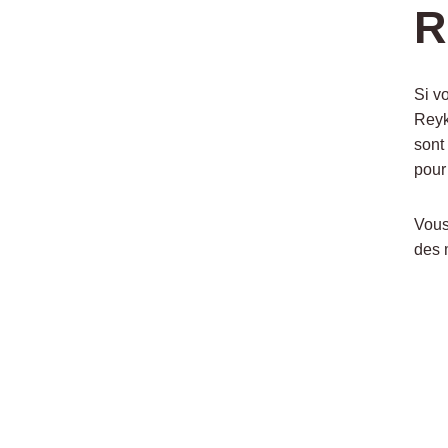
R
Si v
Reyk
sont
pour
Vous
des 