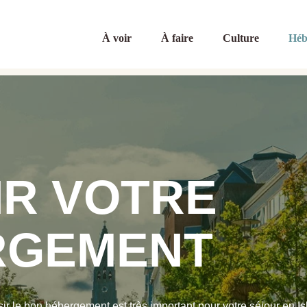
À voir
À faire
Culture
Héb
IR VOTRE
RGEMENT
ir le bon hébergement est très important pour votre séjour en I