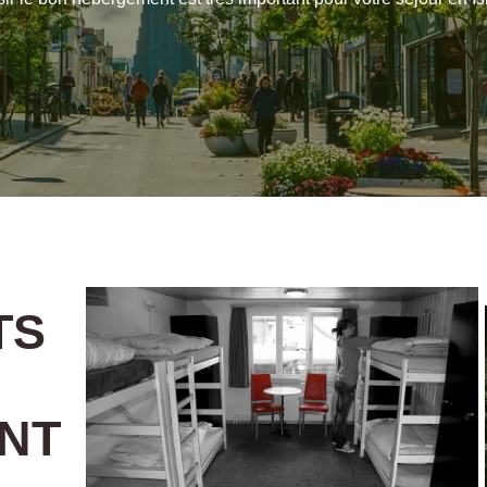
TS
NT