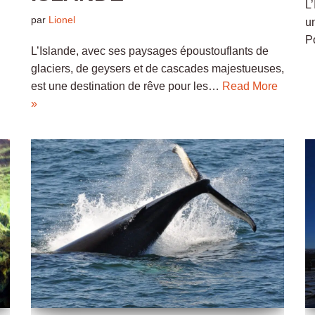
L’
par
Lionel
un
P
L’Islande, avec ses paysages époustouflants de
glaciers, de geysers et de cascades majestueuses,
est une destination de rêve pour les…
Read More
»