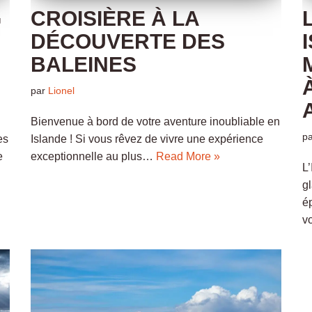
G
CROISIÈRE À LA
DÉCOUVERTE DES
BALEINES
par
Lionel
Bienvenue à bord de votre aventure inoubliable en
p
es
Islande ! Si vous rêvez de vivre une expérience
e
exceptionnelle au plus…
Read More »
L
g
é
v