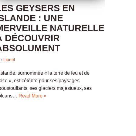
LES GEYSERS EN
ISLANDE : UNE
MERVEILLE NATURELLE
À DÉCOUVRIR
ABSOLUMENT
ar
Lionel
’Islande, surnommée « la terre de feu et de
lace », est célèbre pour ses paysages
poustouflants, ses glaciers majestueux, ses
olcans…
Read More »